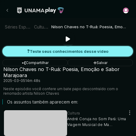
Séries Especiais
>
Cultura
>
Nilson Chaves no T-Ruá: Poesia, Emoção e Sabor Marajoara
Teste seus conhecimentos desse vídeo
Compartilhar
Salvar
Nilson Chaves no T-Ruá: Poesia, Emoção e Sabor
Marajoara
2025-03-05
14m 48s
Neste episódio você confere um bate papo descontraído com o
renomado artista Nilson Chaves
Os assuntos também aparecem em:
Cultura
André Coruja no Som Pará: Uma
Viagem Musical de Ma...